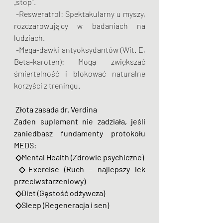
„stop”.
 -Resweratrol: Spektakularny u myszy, 
rozczarowujący w badaniach na 
ludziach.
 -Mega-dawki antyoksydantów (Wit. E, 
Beta-karoten): Mogą zwiększać 
śmiertelność i blokować naturalne 
korzyści z treningu.
Złota zasada dr. Verdina
Żaden suplement nie zadziała, jeśli 
zaniedbasz fundamenty protokołu 
MEDS:
 ◇Mental Health (Zdrowie psychiczne)
 ◇Exercise (Ruch – najlepszy lek 
przeciwstarzeniowy)
 ◇Diet (Gęstość odżywcza)
 ◇Sleep (Regeneracja i sen)