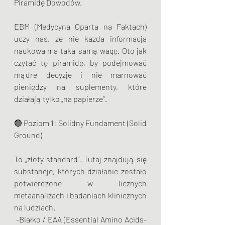
Piramidę Dowodów.
EBM (Medycyna Oparta na Faktach) 
uczy nas, że nie każda informacja 
naukowa ma taką samą wagę. Oto jak 
czytać tę piramidę, by podejmować 
mądre decyzje i nie marnować 
pieniędzy na suplementy, które 
działają tylko „na papierze”.
🟢 Poziom 1: Solidny Fundament (Solid 
Ground)
To „złoty standard”. Tutaj znajdują się 
substancje, których działanie zostało 
potwierdzone w licznych 
metaanalizach i badaniach klinicznych 
na ludziach.
 -Białko / EAA (Essential Amino Acids- 