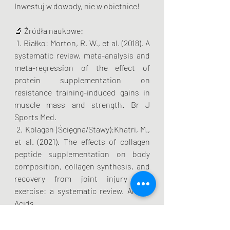
Inwestuj w dowody, nie w obietnice!
🔬 Źródła naukowe:
 1. Białko: Morton, R. W., et al. (2018). A 
systematic review, meta-analysis and 
meta-regression of the effect of 
protein supplementation on 
resistance training-induced gains in 
muscle mass and strength. Br J 
Sports Med.
 2. Kolagen (Ścięgna/Stawy):Khatri, M., 
et al. (2021). The effects of collagen 
peptide supplementation on body 
composition, collagen synthesis, and 
recovery from joint injury and 
exercise: a systematic review. Amino 
Acids.
 3. Omega-3: Bernasconi, A. A., et al. 
(2021). Effect of Omega-3 Dosage on 