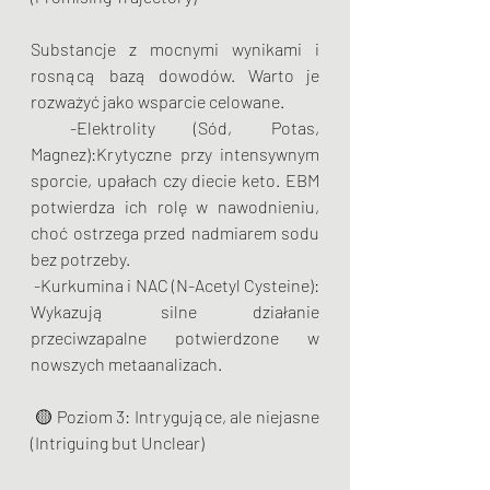
Substancje z mocnymi wynikami i 
rosnącą bazą dowodów. Warto je 
rozważyć jako wsparcie celowane.
 -Elektrolity (Sód, Potas, 
Magnez):Krytyczne przy intensywnym 
sporcie, upałach czy diecie keto. EBM 
potwierdza ich rolę w nawodnieniu, 
choć ostrzega przed nadmiarem sodu 
bez potrzeby.
 -Kurkumina i NAC (N-Acetyl Cysteine): 
Wykazują silne działanie 
przeciwzapalne potwierdzone w 
nowszych metaanalizach.
 🟡 Poziom 3: Intrygujące, ale niejasne 
(Intriguing but Unclear)