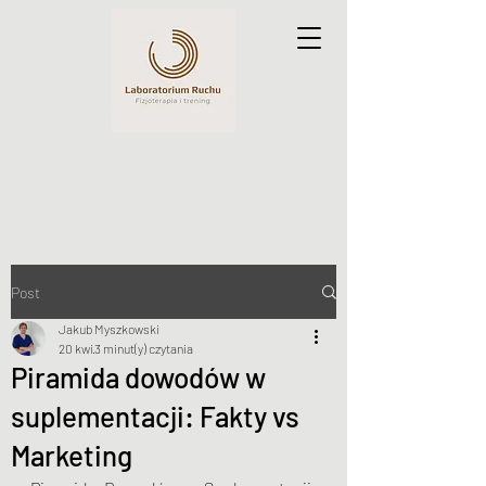
Post
Jakub Myszkowski
20 kwi
3 minut(y) czytania
Piramida dowodów w
suplementacji: Fakty vs
Marketing