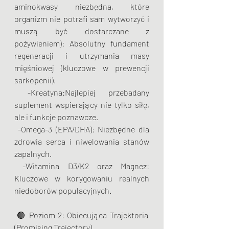
aminokwasy niezbędna, które 
organizm nie potrafi sam wytworzyć i 
muszą być dostarczane z 
pożywieniem): Absolutny fundament 
regeneracji i utrzymania masy 
mięśniowej (kluczowe w prewencji 
sarkopenii).
 -Kreatyna:Najlepiej przebadany 
suplement wspierający nie tylko siłę, 
ale i funkcje poznawcze.
 -Omega-3 (EPA/DHA): Niezbędne dla 
zdrowia serca i niwelowania stanów 
zapalnych.
 -Witamina D3/K2 oraz Magnez: 
Kluczowe w korygowaniu realnych 
niedoborów populacyjnych.
 🟢 Poziom 2: Obiecująca Trajektoria 
(Promising Trajectory)