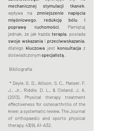
mechanicznej stymulacji tkanek
, 
wpływa na 
zmniejszenie napięcia 
mięśniowego
,
 redukcję
bólu i 
poprawę ruchomości
. Pamiętaj 
jednak, że jak każda
 terapia
, posiada 
swoje wskazania 
i 
przeciwwskazania
, 
dlatego 
kluczowa
 jest 
konsultacja
 z 
doświadczonym 
specjalistą
.
 Bibliografia
 * Deyle, G. D., Allison, S. C., Mateer, F. 
J., Jr., Riddle, D. L., & Cleland, J. A. 
(2013). Physical therapy treatment 
effectiveness for osteoarthritis of the 
knee: a systematic review. The Journal 
of orthopaedic and sports physical 
therapy, 43(9), A1–A32.