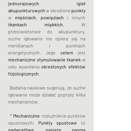
jednorazowych igieł 
akupunkturowych
 w określone 
punkty
w 
mięśniach
, 
powięziach
 i innych 
tkankach miękkich
. W 
przeciwieństwie do akupunktury, 
suche igłowanie nie opiera się na 
meridianach i punktach 
energetycznych. Jego 
celem
 jest 
mechaniczne stymulowanie tkanek
 w 
celu wywołania 
określonych efektów 
fizjologicznych
.
 Badania naukowe sugerują, że suche 
igłowanie może działać poprzez kilka 
mechanizmów:
 * 
Mechaniczne
 rozluźnienie punktów 
spustowych: 
Punkty spustowe
 to 
nadwrażliwe
,
 napięte
pasma 