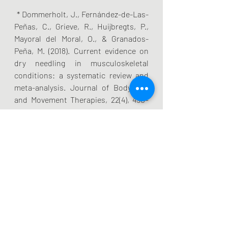
 * Dommerholt, J., Fernández-de-Las-
Peñas, C., Grieve, R., Huijbregts, P., 
Mayoral del Moral, O., & Granados-
Peña, M. (2018). Current evidence on 
dry needling in musculoskeletal 
conditions: a systematic review and 
meta-analysis. Journal of Bodywork 
and Movement Therapies, 22(4), 490–
513.
 * Gattie, E., Cleland, J. A., & 
Snodgrass, S. (2017). The effectiveness 
of trigger point dry needling for 
musculoskeletal conditions by 
physical therapists: a systematic 
review and meta-analysis. Journal of 
Orthopaedic & Sports Physical 
Therapy, 47(3), 133–149.