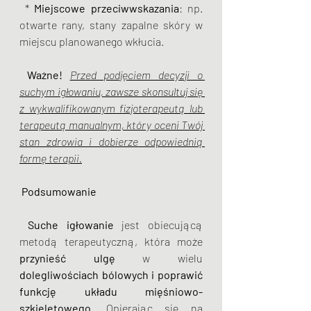
 * 
Miejscowe przeciwwskazania
: np. 
otwarte rany, stany zapalne skóry w 
miejscu planowanego wkłucia.
 Ważne!
Przed podjęciem decyzji o 
suchym igłowaniu, zawsze skonsultuj się 
z wykwalifikowanym fizjoterapeutą lub 
terapeutą manualnym, który oceni Twój 
stan zdrowia i dobierze odpowiednią 
formę terapii.
Podsumowanie
 Suche igłowanie
 jest obiecującą 
metodą terapeutyczną, która może 
przynieść ulgę 
w wielu 
dolegliwościach bólowych i poprawić 
funkcję układu mięśniowo-
szkieletowego
. Opierając się na 