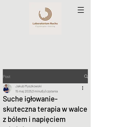
Post
Jakub Myszkowski
15 maj 2025
3 minut(y) czytania
Suche igłowanie-
skuteczna terapia w walce
z bólem i napięciem