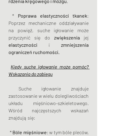
rdzenia kręgowego i mózgu
.
 * 
Poprawa elastyczności tkanek
: 
Poprzez mechaniczne oddziaływanie 
na powięź, suche igłowanie może 
przyczynić się do 
zwiększenia
 jej 
elastyczności
 i 
zmniejszenia
ograniczeń ruchomości.
Kiedy suche igłowanie może pomóc? 
Wskazania do zabiegu
 Suche igłowanie znajduje 
zastosowanie w wielu dolegliwościach 
układu mięśniowo-szkieletowego. 
Wśród najczęstszych wskazań 
znajdują się:
 *
 Bóle mięśniowe
: w tym bóle pleców, 