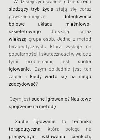
   W dzisiejszym świecie, gdzie 
stres
 i 
siedzący tryb życia
 stają się coraz 
powszechniejsze, 
dolegliwości 
bólowe układu mięśniowo-
szkieletowego 
dotykają coraz 
większą
 grupę osób. Jedną z metod 
terapeutycznych, która zyskuje na 
popularności i skuteczności w walce z 
tymi problemami, jest
 suche 
igłowanie
. Czym dokładnie jest ten 
zabieg i 
kiedy warto się na niego 
zdecydować
?
 Czym jest 
suche igłowanie
? 
Naukowe 
spojrzenie na metodę
Suche igłowanie
 to 
technika 
terapeutyczna
, która polega na 
precyzyjnym wkłuwaniu cienkich, 