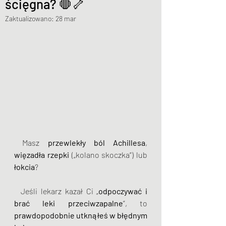
ścięgna? 🛑🦴
Zaktualizowano:
28 mar
 Masz 
przewlekły ból Achillesa
, 
więzadła rzepki
 („kolano skoczka”) lub 
łokcia
? 
  Jeśli lekarz kazał Ci „
odpoczywać i 
brać leki przeciwzapalne
”, to 
prawdopodobnie utknąłeś w błędnym 