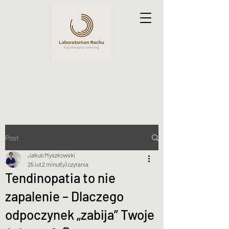
Post
Jakub Myszkowski
25 lut
2 minut(y) czytania
Tendinopatia to nie
zapalenie – Dlaczego
odpoczynek „zabija” Twoje