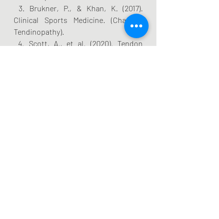
 3. Brukner, P., & Khan, K. (2017). 
Clinical Sports Medicine. (Chapter: 
Tendinopathy).
 4. Scott, A., et al. (2020). Tendon 
rehabilitation; specialized or is it just 
good general rehabilitation? JOSPT.
Słowa kluczowe: 
#Tendinopatia
#ŚcięgnoAchillesa
#KolanoSkoczka
#LaboratoriumRuchu
#FizjoterapiaPoznań
#JillCook
#LoadIsMedicine
#Mechanotransdukcja
#AchillesTendinopathy
#SportMedicine
#EBM
#FizjoterapiaSportowa
#SiłaŚcięgna
#Rehabilitacja
#BólŚcięgna