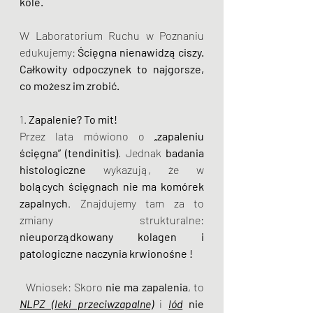
kole.
W Laboratorium Ruchu w Poznaniu 
edukujemy: 
Ścięgna nienawidzą ciszy. 
Całkowity odpoczynek to najgorsze, 
co możesz im zrobić.
1.
 Zapalenie? To mit!
Przez lata mówiono o 
„zapaleniu 
ścięgna” (tendinitis)
. Jednak 
badania 
histologiczne
 wykazują, że w 
bolących ścięgnach nie ma komórek 
zapalnych
. Znajdujemy tam za to 
zmiany strukturalne: 
nieuporządkowany kolagen i 
patologiczne naczynia krwionośne !
  Wniosek: Skoro 
nie ma zapalenia
, to 
NLPZ (leki przeciwzapalne)
 i 
lód
nie 