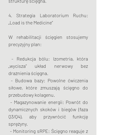
strukturę ścięgna.
4. Strategia Laboratorium Ruchu: 
„Load is the Medicine”
W rehabilitacji ścięgien stosujemy 
precyzyjny plan:
 - Redukcja bólu: Izometria, która 
„wycisza” układ nerwowy bez 
drażnienia ścięgna.
 - Budowa bazy: Powolne ćwiczenia 
siłowe, które zmuszają ścięgno do 
przebudowy kolagenu.
 - Magazynowanie energii: Powrót do 
dynamicznych skoków i biegów (faza 
Q3/Q4), aby przywrócić funkcję 
sprężyny.
 - Monitoring sRPE: Ścięgno reaguje z 