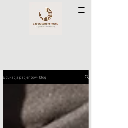
Edukacja pacjentów- blog