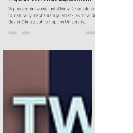
mądrze sterować zapaleniem
W poprzednim wpisie ustaliliśmy, że zapalenie
to "naturalny mechanizm gojenia" – jak mówi dr
Bashir Zikria z Johns Hopkins University.
Jednak w świecie sportu i fizjoterapii kluczowe
pytanie brzmi: czy powinniśmy w ten proces
ingerować? Najnowsze badania pokazują, że
to, co kiedyś wydawało się oczywiste (jak lód na
każdy uraz), dziś stoi pod znakiem zapytania.
Zimne kąpiele: Ulga dla bólu, przeszkoda dla
mięśni? Morsowanie i kąpiele w lodzie to hit
regeneracji. Ale co na t