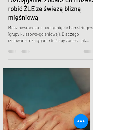
Jakub Myszkowski
20 cze
4 minut(y) czytania
Uraz "dwójki" a wczesne
rozciąganie. Zobacz co możesz
robić ŹLE ze świeżą blizną
mięśniową
Masz nawracające naciągnięcia hamstringów
(grupy kulszowo-goleniowej): Dlaczego
izolowane rozciąganie to ślepy zaułek i jak
prewencja EBM zmienia reguły gry? Uraz grupy
kulszowo-goleniowej (popularnych „dwójek” lub
z angielskiego hamstringów) to absolutny
klasyk i zmora w sportach wymagających
sprintu, dynamicznego przyspieszenia oraz
gwałtownych zmian kierunku ruchu. Każdy
piłkarz, sprinter czy biegacz amator zna ten
scenariusz: nagłe, ostre kłucie z tyłu uda
podczas mak