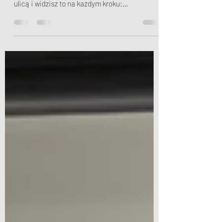
ścieżkami nad Rusałką albo po prostu idziesz
ulicą i widzisz to na każdym kroku:
neoprenowe opaski, elastyczne ściągacze z
apteki, czy kolorowe, dzianinowe „stabilizatory”
nasunięte na kolana. Grają w nich amatorzy
piłki nożnej, biegacze, a nawet osoby starsze
idące na zakupy. Gdy zapytasz ich, po co to
noszą, odpowiedź jest zawsze taka sama:
„Żeby stabilizować kolano, bo mnie pobolewa, a
z tym czuję się bezpieczniej”. W Laboratorium