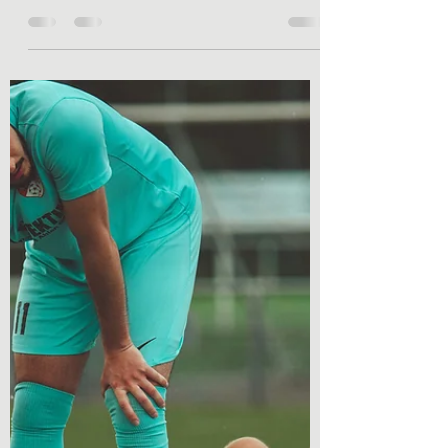
Wyobraź sobie, że od kilku tygodni pobolewa
Cię odcinek lędźwiowy. Idziesz na badanie
rezonansem magnetycznym (MRI), odbierasz
kopertę z wynikiem, siadasz w samochodzie i
zaczynasz czytać opis. Twoim oczom ukazują
się sformułowania brzmiące jak medyczny
wyrok śmierci: „zaawansowane zmiany
destrukcyjne”, „wypuklina z uciskiem na worek
oponowy”, „dehydratacja krążka”, „procesy
zwyrodnieniowe”. W tym momencie oblewa Cię
zimny pot. Zaczynasz wizualizować sobie swój
kręgosłup