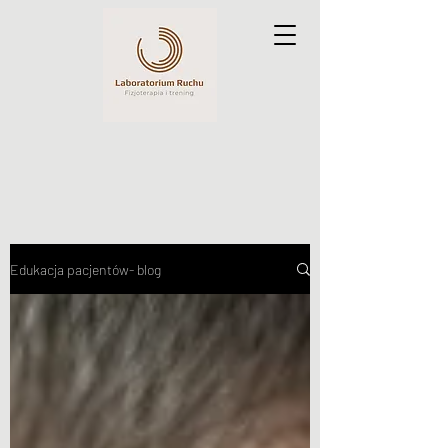
Edukacja pacjentów- blog