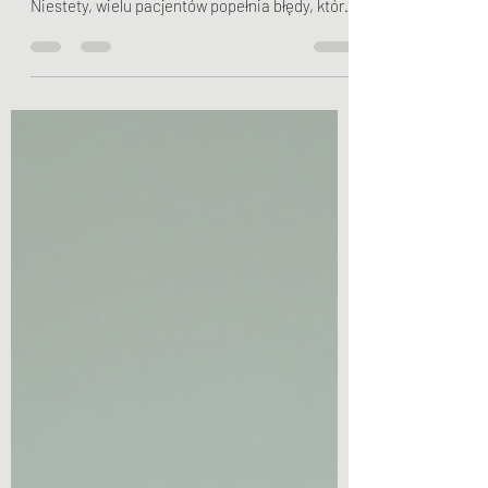
kluczowy etap w powrocie do zdrowia.
Niestety, wielu pacjentów popełnia błędy, które
mogą...