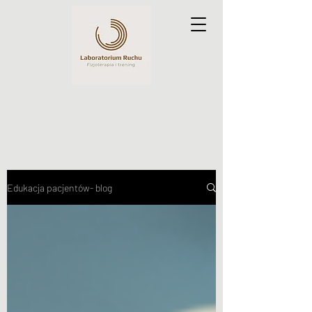
Edukacja pacjentów- blog