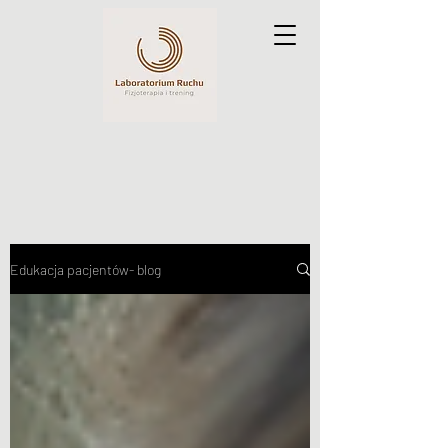
Edukacja pacjentów- blog