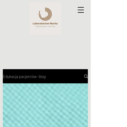
Edukacja pacjentów- blog