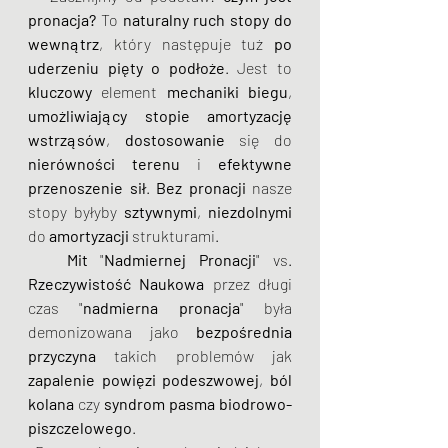
pronacja?
 To 
naturalny ruch stopy do 
wewnątrz
, który następuje tuż 
po 
uderzeniu pięty o podłoże
. Jest to 
kluczowy
 element 
mechaniki biegu
, 
umożliwiający
stopie
amortyzację 
wstrząsów
, 
dostosowanie
 się do 
nierówności terenu
 i 
efektywne
przenoszenie sił
. 
Bez pronacji
 nasze 
stopy byłyby 
sztywnymi
, 
niezdolnymi
do 
amortyzacji 
strukturami. 
 Mit
 "
Nadmiernej Pronacji
" vs. 
Rzeczywistość Naukowa
 przez długi 
czas "
nadmierna pronacja
" była 
demonizowana jako 
bezpośrednia 
przyczyna
 takich problemów jak 
zapalenie powięzi podeszwowej
, 
ból 
kolana
 czy 
syndrom pasma biodrowo-
piszczelowego
.