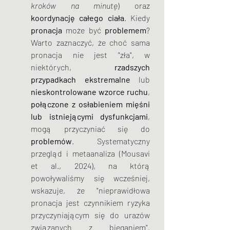
kroków na minutę
) oraz
koordynację całego ciała
. Kiedy 
pronacja
 może być 
problemem
? 
Warto zaznaczyć, że choć sama 
pronacja nie jest "zła", w 
niektórych, 
rzadszych 
przypadkach ekstremalne
 lub 
nieskontrolowane wzorce ruchu
, 
połączone z osłabieniem mięśni 
lub istniejącymi dysfunkcjami
, 
mogą przyczyniać się do 
problemów
. Systematyczny 
przegląd i metaanaliza (Mousavi 
et al., 2024), na którą 
powoływaliśmy się wcześniej, 
wskazuje, że "nieprawidłowa 
pronacja jest czynnikiem ryzyka 
przyczyniającym się do urazów 
związanych z bieganiem". 