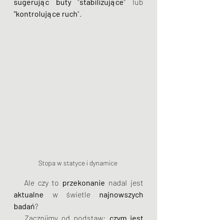
sugerując buty
 "
stabilizujące
" lub 
"kontrolujące ruch
". 
Stopa w statyce i dynamice 
   Ale czy to 
przekonanie
 nadal jest 
aktualne
 w świetle 
najnowszych 
badań
? 
   Zacznijmy od podstaw: 
czym jest 