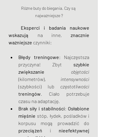
Różne buty do biegania. Czy są 
najważniejsze ?
 Eksperci i badania naukowe 
wskazują
 na inne, 
znacznie 
ważniejsze
 czynniki:
Błędy treningowe
: Najczęstsza 
przyczyna! Zbyt 
szybkie 
zwiększanie
objętości
(kilometrów), 
intensywności
(szybkości) lub 
częstotliwości
treningów
. Ciało potrzebuje 
czasu na adaptację.
Brak siły i stabilności
: 
Osłabione 
mięśnie
 stóp, łydek, pośladków i 
korpusu mogą prowadzić do
przeciążeń
 i 
nieefektywnej 