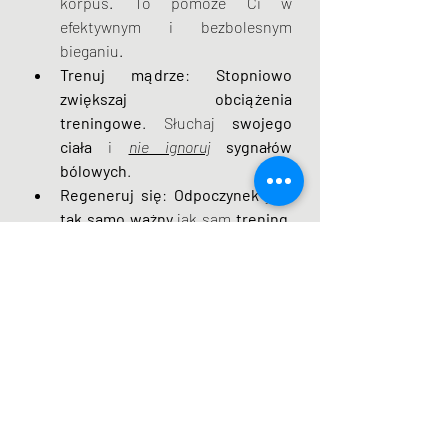
korpus. To pomoże Ci w 
efektywnym i bezbolesnym 
bieganiu.
Trenuj mądrze
: 
Stopniowo 
zwiększaj
obciążenia 
treningowe
. Słuchaj 
swojego 
ciała
 i 
nie ignoruj
sygnałów 
bólowych
.
Regeneruj się
: 
Odpoczynek
 jest 
tak samo
ważny
 jak sam 
trening
. 
Pamiętaj, że bieganie ma być 
przyjemnością. 
   Zamiast martwić się o 
"nadmierną pronację", skup się na 
holistycznym podejściu do 
treningu, które uwzględnia siłę, 
regenerację i rozsądne 
planowanie. 