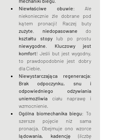
mechaniki biegu
.
Niewłaściwe obuwie
: Ale 
niekoniecznie źle dobrane pod 
kątem pronacji! Raczej buty 
zużyte
, 
niedopasowane
 do 
kształtu stopy
 lub po prostu 
niewygodne
. 
Kluczowy jest 
komfort
! Jeśli but jest wygodny, 
to prawdopodobnie jest dobry 
dla Ciebie.
Niewystarczająca regeneracja
: 
Brak odpoczynku, snu i 
odpowiedniego odżywiania 
uniemożliwia
 ciału naprawę i 
wzmocnienie.
Ogólna biomechanika biegu
: To 
szersze pojęcie niż sama 
pronacja. Obejmuje ono wzorce 
lądowania, kadencję
 (
liczbę 