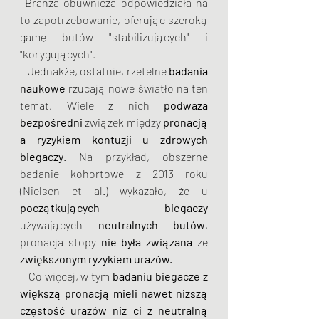
 Branża obuwnicza odpowiedziała na 
to zapotrzebowanie, oferując szeroką 
gamę butów "stabilizujących" i 
"korygujących". 
   Jednakże, ostatnie, rzetelne 
badania 
naukowe
 rzucają nowe światło na ten 
temat. Wiele z nich 
podważa 
bezpośredni
 związek między 
pronacją 
a ryzykiem kontuzji u zdrowych 
biegaczy
. Na przykład, obszerne 
badanie kohortowe z 2013 roku 
(Nielsen et al.) wykazało, że u 
początkujących
biegaczy
używających 
neutralnych butów
, 
pronacja stopy 
nie była związana
 ze 
zwiększonym ryzykiem urazów. 
   Co więcej, w tym 
badaniu biegacze z 
większą pronacją mieli nawet niższą 
częstość urazów niż ci z neutralną 