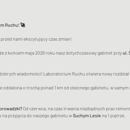
um Ruchu! 🚀
e, przed nami ekscytujący czas zmian!
e z końcem maja 2026 roku nasz dotychczasowy gabinet przy 
ul.
dobrych wiadomości! Laboratorium Ruchu otwiera nowy rozdział –
ie oddalona o trochę ponad 1 km od obecnego gabinetu, w samym se
eprowadzki?
 Od czerwca, na czas trwania niezbędnych prac remo
na przyjęcia do naszego gabinetu w 
Suchym Lesie
 na 1 piętrze. 