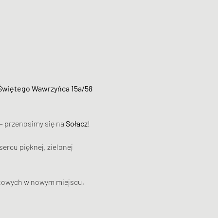
 Świętego Wawrzyńca 15a/58 
 przenosimy się na 
Sołacz
! 
rcu pięknej, zielonej 
ntowych w nowym miejscu, 