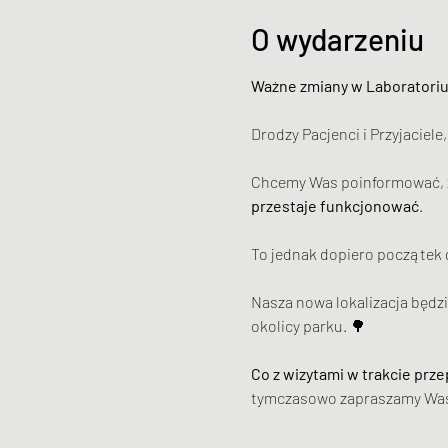
O wydarzeniu
Ważne zmiany w Laboratori
Drodzy Pacjenci i Przyjaciel
Chcemy Was poinformować, ż
przestaje funkcjonować
.
To jednak dopiero początek 
Nasza nowa lokalizacja będz
okolicy parku. 🌳
Co z wizytami w trakcie prz
tymczasowo zapraszamy Was 