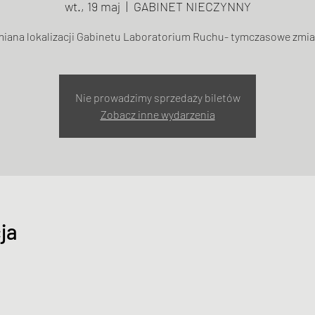
wt., 19 maj
  |  
GABINET NIECZYNNY
iana lokalizacji Gabinetu Laboratorium Ruchu- tymczasowe zmi
Nie prowadzimy sprzedaży biletów
Zobacz inne wydarzenia
ja