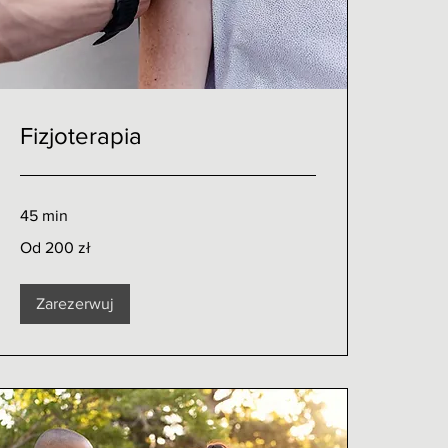
Fizjoterapia
45 min
Od
Od 200 zł
200
złotych
polskich
Zarezerwuj