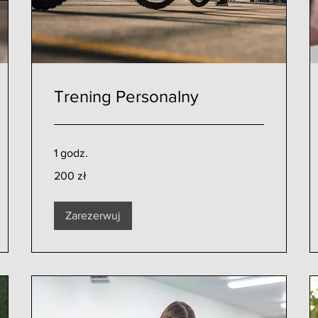
Trening Personalny
1 godz.
200
200 zł
złotych
polskich
Zarezerwuj