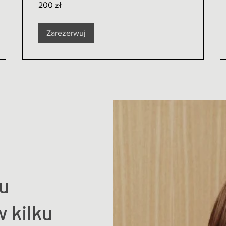
200 zł
złotych
polskich
Zarezerwuj
u
 kilku