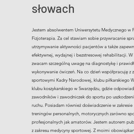
słowach
Jestem absolwentem Uniwersytetu Medycznego w P
Fizjoterapia. Za cel stawiam sobie przywracanie spr
utrzymywanie aktywności pacjentów a także zapewn
efektywnej, wydajnej i bezstresowej rehabilitacji. W
zwacam szczególną uwagę na diagnostykę i prawid
wykonywanie ćwiczeń. Na co dzień współpracuję z
sportowymi Kadry Narodowej, klubu piłkarskiego W
klubu koszykarskiego w Swarzędzu, gdzie odpowia
zawodników i zawodniczek do sportu po uszkodzen
ruchu. Posiadam również doświadczenie w zakresie
treningów personalnych, motorycznych zarówno s
profesjonalnych jak amatorów. Jestem autorem pub
z zakresu medycyny sportowej. Z moimi obowiązk