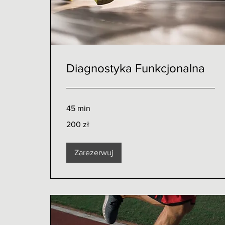
Diagnostyka Funkcjonalna
45 min
200
200 zł
złotych
polskich
Zarezerwuj