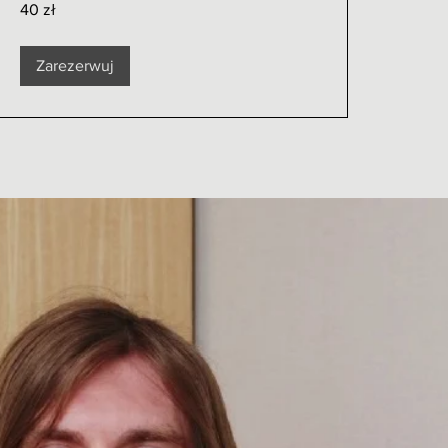
40 zł
złotych
polskich
Zarezerwuj