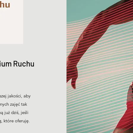
rium Ruchu
ej jakości, aby
ych zajęć tak
 już dziś, jeśli
, które oferuję.