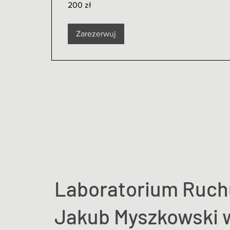
200 zł
złotych
polskich
Zarezerwuj
Laboratorium Ruch
Jakub Myszkowski w