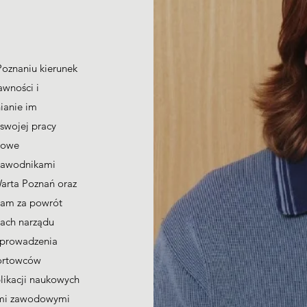
oznaniu kierunek
awności i
ianie im
 swojej pracy
łowe
 zawodnikami
arta Poznań oraz
dam za powrót
iach narządu
 prowadzenia
portowców
likacji naukowych
ami zawodowymi