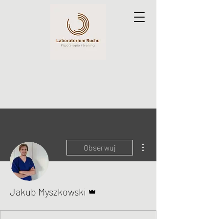
Więcej działań
Obserwuj
Administrator
Jakub Myszkowski