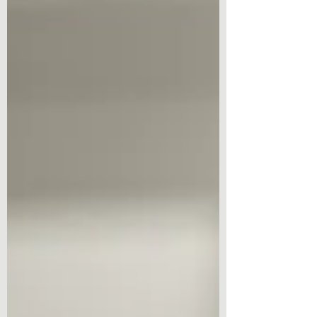
„Żeby stabilizować kolano, bo mnie pobolewa, a
z tym czuję się bezpieczniej”. W Laboratorium