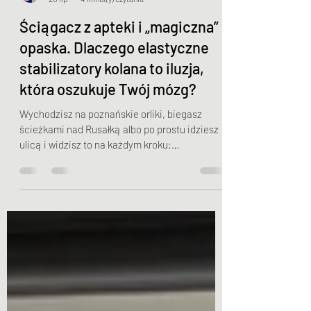
Jakub Myszkowski
20 lip
4 minut(y) czytania
Ściągacz z apteki i „magiczna”
opaska. Dlaczego elastyczne
stabilizatory kolana to iluzja,
która oszukuje Twój mózg?
Wychodzisz na poznańskie orliki, biegasz
ścieżkami nad Rusałką albo po prostu idziesz
ulicą i widzisz to na każdym kroku:
neoprenowe opaski, elastyczne ściągacze z
apteki, czy kolorowe, dzianinowe „stabilizatory”
nasunięte na kolana. Grają w nich amatorzy
piłki nożnej, biegacze, a nawet osoby starsze
idące na zakupy. Gdy zapytasz ich, po co to
noszą, odpowiedź jest zawsze taka sama: