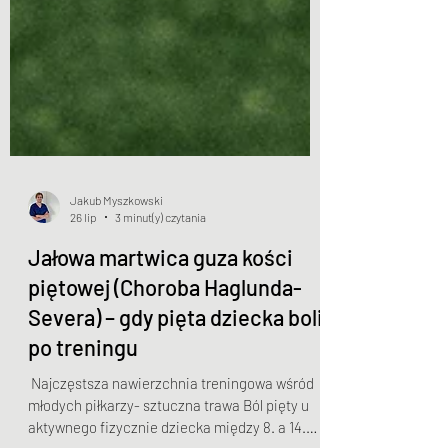
Jakub Myszkowski
26 lip
3 minut(y) czytania
Jałowa martwica guza kości
piętowej (Choroba Haglunda-
Severa) – gdy pięta dziecka boli
po treningu
​ Najczęstsza nawierzchnia treningowa wśród