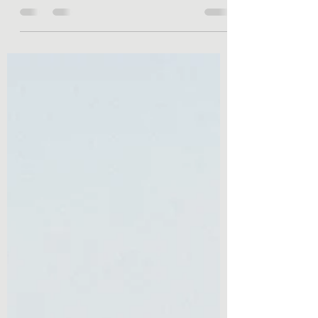
młodych piłkarzy- sztuczna trawa Ból pięty u
aktywnego fizycznie dziecka między 8. a 14.
rokiem życia to jeden z częstych powodów
rezygnacji młodych sportowców z regularnych
treningów. Wypływające łzy podczas biegania,
utykanie po meczu czy odruchowe chodzenie
na palcach – to klasyczne objawy choroby
Severa, czyli jałowej martwicy guza kości
piętowej. ​Dla wielu rodziców słowo „martwica”
brzmi przerażająco. W rzeczywistości jedn