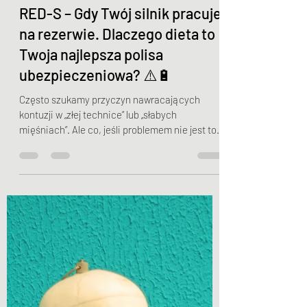
Jakub Myszkowski
16 lut
3 minut(y) czytania
RED-S – Gdy Twój silnik pracuje
na rezerwie. Dlaczego dieta to
Twoja najlepsza polisa
ubezpieczeniowa? ⚠️🔋
Często szukamy przyczyn nawracających
kontuzji w „złej technice” lub „słabych
mięśniach”. Ale co, jeśli problemem nie jest to,
jak się ruszasz, ale to, ile masz energii na ten
ruch? W „Klinicznej Medycyny Sportowej”
Brukner i Khan kładą ogromny nacisk na zespół
RED-S (Relative Energy Deficiency in Sport),
czyli Względny Deficyt Energetyczny w
Sporcie. To stan, w którym energia