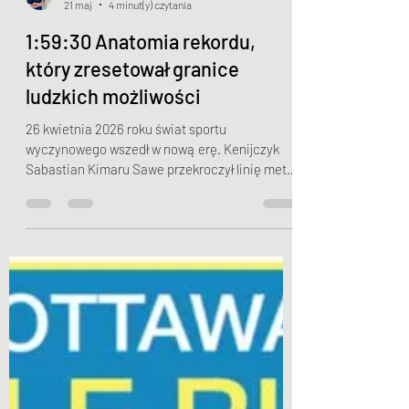
Jakub Myszkowski
21 maj
4 minut(y) czytania
1:59:30 Anatomia rekordu,
który zresetował granice
ludzkich możliwości
26 kwietnia 2026 roku świat sportu
wyczynowego wszedł w nową erę. Kenijczyk
Sabastian Kimaru Sawe przekroczył linię mety
maratonu w Londynie z czasem 1:59:30. Nie
był to laboratoryjny pokaz o charakterze
komercyjnym, lecz otwarty, oficjalny wyścig z
pełną rywalizacją. Ten wynik to punkt zwrotny –
moment, w którym zaawansowana fizjologia,
inżynieria materiałowa i systemowe
zarządzanie talentem spotkały się w idealnym
punkcie. Jak doszło do tego historycznego
przełomu i jak