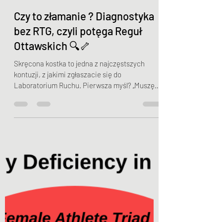
Jakub Myszkowski
26 kwi
3 minut(y) czytania
Czy to złamanie ? Diagnostyka
bez RTG, czyli potęga Reguł
Ottawskich 🔍🦴
Skręcona kostka to jedna z najczęstszych
kontuzji, z jakimi zgłaszacie się do
Laboratorium Ruchu. Pierwsza myśl? „Muszę
jechać na prześwietlenie!”. Choć RTG jest
cennym narzędziem, nauka mówi, że w wielu
przypadkach jest ono zbędne. Jak zatem
sprawdzić, czy kość jest cała, bez
niepotrzebnego naświetlania organizmu?
Odpowiedzią są Reguły Kostki z Ottawy (Ottawa
Ankle Rules). Czym są Reguły Ottawskie? To
zestaw klinicznych kryteriów diagnostycznych,
które pozwalają lekarzom i f