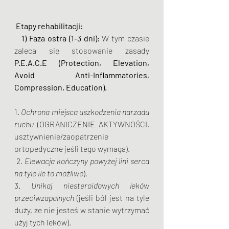
Etapy rehabilitacji:
1) Faza ostra (1-3 dni):
 W tym czasie 
zaleca się stosowanie zasady
P.E.A.C.E (Protection, Elevation, 
Avoid Anti-Inflammatories, 
Compression, Education).
1. 
Ochrona miejsca uszkodzenia narzadu 
ruchu
 (OGRANICZENIE AKTYWNOŚCI, 
usztywnienie/zaopatrzenie 
ortopedyczne jeśli tego wymaga).
 2. 
Elewacja kończyny powyżej lini serca 
na tyle ile to możliwe
).
3. 
Unikaj niesteroidowych leków 
przeciwzapalnych
 (jeśli ból jest na tyle 
duży, że nie jesteś w stanie wytrzymać 
użyj tych leków). 