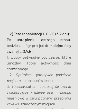
2) Faza rehabilitacji L.O.V.E (3-7 dni):
Po 
ustąpieniu ostrego stanu
, 
będziesz mógł przejść do
 kolejne fazy 
zwanej L.O.V.E 
:
1. 
Load- optymalne obciążenie
, które 
umożliwi Tobie aktywność dnia 
codziennego.
 2.
 Optimism- pozytywne podejście 
pacjenta
 do procesów leczenia 
3. 
Vascularisation- zastosuj ćwiczenia 
zwiększające krążenie krwi i pompę 
mięśniową
 w celu poprawy przepływu 
krwi w uszkodzonym miejscu