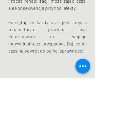
Proces rehabilitacji może zająć czas, 
ale konsekwencja przynosi efekty.
Pamiętaj, że każdy uraz jest inny, a 
rehabilitacja powinna być 
dostosowana do Twojego 
indywidualnego przypadku. Daj sobie 
czas na powrót do pełnej sprawności!
Słowa kluczowe:
 rehabilitacja po 
naderwaniu mięśni, naderwanie 
mięśnia, kontuzje sportowe, powrót 
do zdrowia, fazy rehabilitacji, RICE, 
ćwiczenia po naderwaniu, 
fizjoterapia, regeneracja mięśni, 