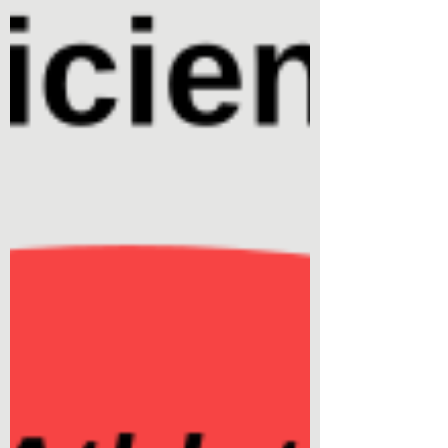
zawodzi? Kiedy Twój mózg czuje, że staw
biodrowy jest niestabilny (