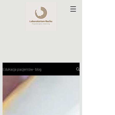
Edukacja pacjentów- blog