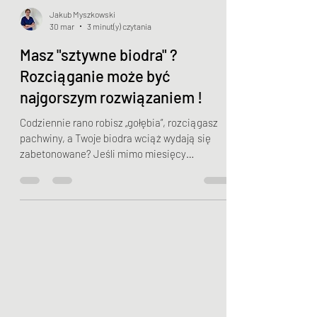
Jakub Myszkowski
30 mar
3 minut(y) czytania
Masz "sztywne biodra" ?
Rozciąganie może być
najgorszym rozwiązaniem !
Codziennie rano robisz „gołębia”, rozciągasz
pachwiny, a Twoje biodra wciąż wydają się
zabetonowane? Jeśli mimo miesięcy
stretchingu problem wraca jak bumerang,
mamy dla Ciebie ważną wiadomość: Twoje
biodra prawdopodobnie nie są sztywne – one
są przerażone. Według P. Bruknera i K. Khana,
uporczywe uczucie „napięcia” to często nie
krótki mięsień, lecz mechanizm obronny
układu nerwowego. 1. Dlaczego stretching