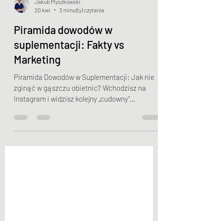
Jakub Myszkowski
20 kwi
3 minut(y) czytania
Piramida dowodów w
suplementacji: Fakty vs
Marketing
Piramida Dowodów w Suplementacji: Jak nie
zginąć w gąszczu obietnic? Wchodzisz na
Instagram i widzisz kolejny „cudowny”
suplement na długowieczność. Czy to nowa
rewolycja, czy tylko świetny marketing? Aby to
ocenić, specjaliści tacy jak dr Eric Verdin z
Buck Institute oraz dr Thomas Paloschi
proponują proste narzędzie: Piramidę
Dowodów. EBM (Medycyna Oparta na Faktach)
uczy nas, że nie każda informacja naukowa ma
taką samą wagę. Oto jak czytać tę piramidę, by
podejmować mądre